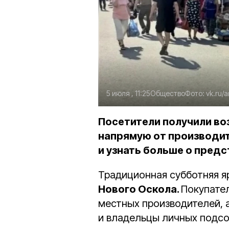
5 июля , 11:25
Общество
Фото:
vk.ru/
Посетители получили в
напрямую от производит
и узнать больше о пред
Традиционная субботняя я
Нового Оскола.
Покупате
местных производителей, 
и владельцы личных подсо