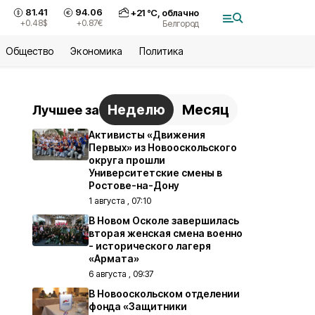
81.41
94.06
+
21
°С,
облачно
+0.48
$
+0.87
€
Белгород
Общество
Экономика
Политика
Неделю
Месяц
Лучшее за
Активисты «Движения
Первых» из Новооскольского
округа прошли
Университетские смены в
Ростове-на-Дону
1 августа , 07:10
В Новом Осколе завершилась
вторая женская смена военно
- исторического лагеря
«Армата»
6 августа , 09:37
В Новооскольском отделении
фонда «Защитники