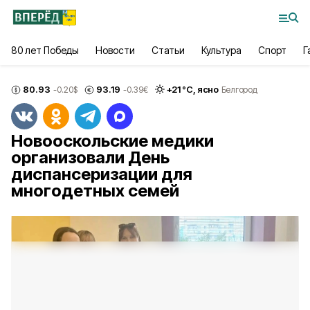
80 лет Победы
Новости
Статьи
Культура
Спорт
Г
80.93
93.19
+
21
°С,
ясно
-0.20
$
-0.39
€
Белгород
Новооскольские медики
организовали День
диспансеризации для
многодетных семей