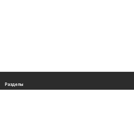
Разделы
80 лет Победы
Новости
Статьи
Культура
Спорт
Газета