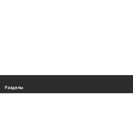
Разделы
80 лет Победы
Новости
Статьи
Культура
Спорт