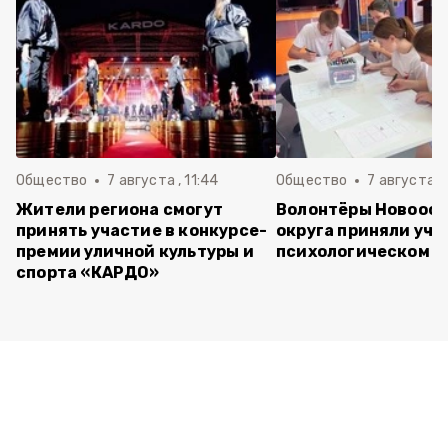
Общество
7 августа , 11:44
Общество
7 августа , 
Жители региона смогут
Волонтёры Новооск
принять участие в конкурсе-
округа приняли уча
премии уличной культуры и
психологическом т
спорта «КАРДО»