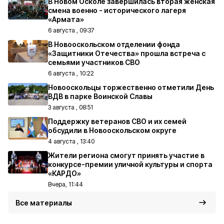
В Новом Осколе завершилась вторая женская
смена военно - исторического лагеря
«Армата»
6 августа , 09:37
В Новооскольском отделении фонда
«Защитники Отечества» прошла встреча с
семьями участников СВО
6 августа , 10:22
Новооскольцы торжественно отметили День
ВДВ в парке Воинской Славы
3 августа , 08:51
Поддержку ветеранов СВО и их семей
обсудили в Новооскольском округе
4 августа , 13:40
Жители региона смогут принять участие в
конкурсе-премии уличной культуры и спорта
«КАРДО»
Вчера, 11:44
Все материалы