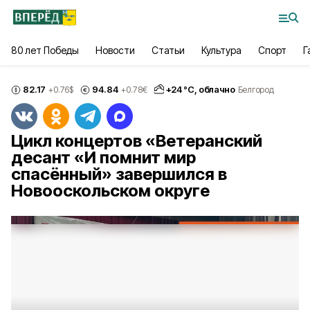
80 лет Победы
Новости
Статьи
Культура
Спорт
Г
82.17
94.84
+
24
°С,
облачно
+0.76
$
+0.78
€
Белгород
Цикл концертов «Ветеранский
десант «И помнит мир
спасённый» завершился в
Новооскольском округе