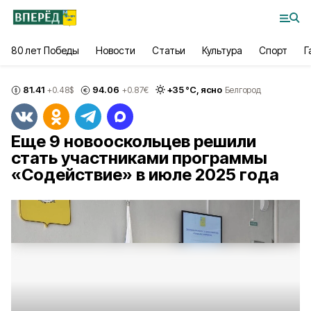
80 лет Победы
Новости
Статьи
Культура
Спорт
Г
81.41
94.06
+
35
°С,
ясно
+0.48
$
+0.87
€
Белгород
Еще 9 новооскольцев решили
стать участниками программы
«Содействие» в июле 2025 года