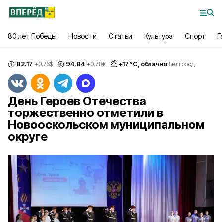
80 лет Победы
Новости
Статьи
Культура
Спорт
Г
82.17
94.84
+
17
°С,
облачно
+0.76
$
+0.78
€
Белгород
День Героев Отечества
торжественно отметили в
Новооскольском муниципальном
округе