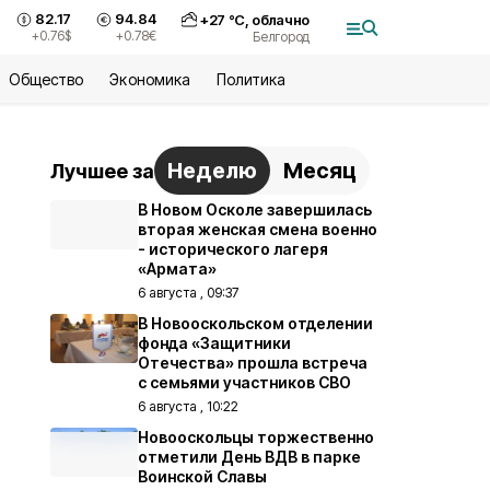
82.17
94.84
+
27
°С,
облачно
+0.76
$
+0.78
€
Белгород
Общество
Экономика
Политика
Неделю
Месяц
Лучшее за
В Новом Осколе завершилась
вторая женская смена военно
- исторического лагеря
«Армата»
6 августа , 09:37
В Новооскольском отделении
фонда «Защитники
Отечества» прошла встреча
с семьями участников СВО
6 августа , 10:22
Новооскольцы торжественно
отметили День ВДВ в парке
Воинской Славы