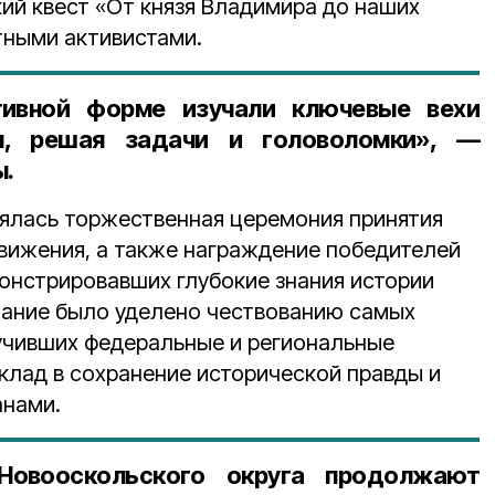
кий квест «От князя Владимира до наших
тными активистами.
тивной форме изучали ключевые вехи
ы, решая задачи и головоломки», —
ы.
ялась торжественная церемония принятия
движения, а также награждение победителей
монстрировавших глубокие знания истории
мание было уделено чествованию самых
учивших федеральные и региональные
клад в сохранение исторической правды и
анами.
Новооскольского округа продолжают