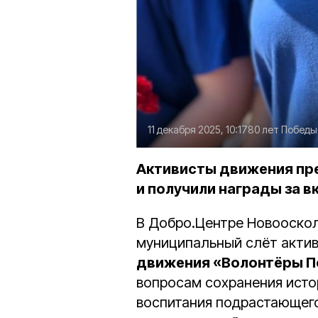
11 декабря 2025, 10:17
80 лет Победы
Активисты движения пре
и получили награды за в
В Добро.Центре Новооскол
муниципальный слёт акти
движения «Волонтёры 
вопросам сохранения исто
воспитания подрастающег