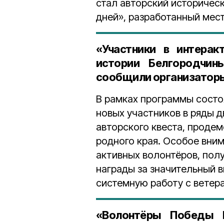
стал авторский историчес
дней», разработанный мес
«Участники в интерак
истории Белгородчин
сообщили организатор
В рамках программы состо
новых участников в ряды 
авторского квеста, проде
родного края. Особое вни
активных волонтёров, пол
награды за значительный в
системную работу с ветер
«Волонтёры Победы 