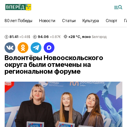
80 лет Победы
Новости
Статьи
Культура
Спорт
Г
81.41
94.06
+
28
°С,
ясно
+0.48
$
+0.87
€
Белгород
Волонтёры Новооскольского
округа были отмечены на
региональном форуме