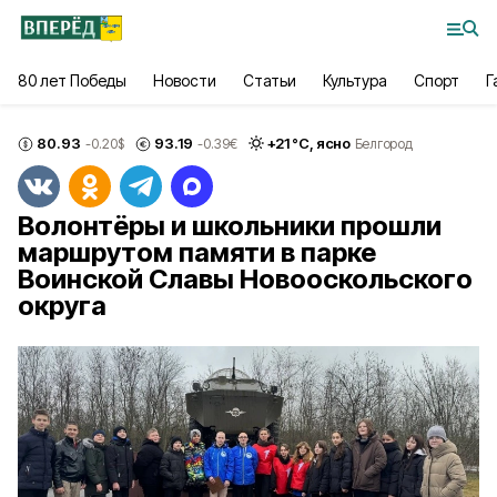
80 лет Победы
Новости
Статьи
Культура
Спорт
Г
80.93
93.19
+
21
°С,
ясно
-0.20
$
-0.39
€
Белгород
Волонтёры и школьники прошли
маршрутом памяти в парке
Воинской Славы Новооскольского
округа