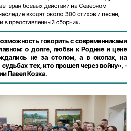
 ветеран боевых действий на Северном
 наследие входят около 300 стихов и песен,
и в представленный сборник.
 возможность говорить с современниками
лавном: о долге, любви к Родине и цене
ждались не за столом, а в окопах, на
 судьбах тех, кто прошел через войну», -
ии Павел Козка.