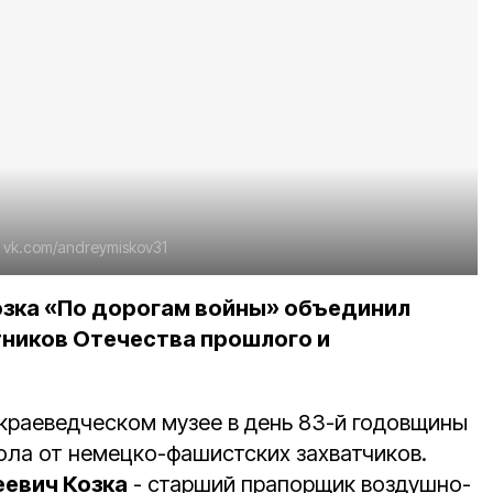
:
vk.com/andreymiskov31
озка «По дорогам войны» объединил
тников Отечества прошлого и
 краеведческом музее в день 83-й годовщины
ла от немецко-фашистских захватчиков.
еевич Козка
- старший прапорщик воздушно-