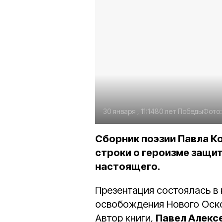
30 января , 11:14
80 лет Победы
Фото
Сборник поэзии Павла К
строки о героизме защи
настоящего.
Презентация состоялась в
освобождения Нового Оско
Автор книги,
Павел Алекс