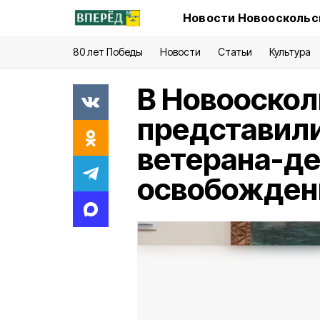
Новости Новооскольск
80 лет Победы
Новости
Статьи
Культура
В Новооскол
представили
ветерана-де
освобожден