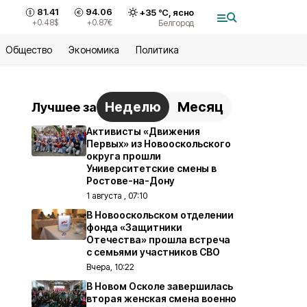
81.41
94.06
+
35
°С,
ясно
+0.48
$
+0.87
€
Белгород
Общество
Экономика
Политика
Неделю
Месяц
Лучшее за
Активисты «Движения
Первых» из Новооскольского
округа прошли
Университетские смены в
Ростове-на-Дону
1 августа , 07:10
В Новооскольском отделении
фонда «Защитники
Отечества» прошла встреча
с семьями участников СВО
Вчера, 10:22
В Новом Осколе завершилась
вторая женская смена военно