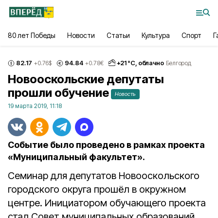
80 лет Победы
Новости
Статьи
Культура
Спорт
Г
82.17
94.84
+
21
°С,
облачно
+0.76
$
+0.78
€
Белгород
Новооскольские депутаты
прошли обучение
Новость
19 марта 2019, 11:18
Событие было проведено в рамках проекта
«Муниципальный факультет».
Семинар для депутатов Новооскольского
городского округа прошёл в окружном
центре. Инициатором обучающего проекта
стал Совет муниципальных образований