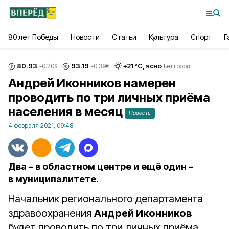
80 лет Победы
Новости
Статьи
Культура
Спорт
Г
80.93
93.19
+
21
°С,
ясно
-0.20
$
-0.39
€
Белгород
Андрей Иконников намерен
проводить по три личных приёма
населения в месяц
Новость
4 февраля 2021, 09:48
Два – в областном центре и ещё один –
в муниципалитете.
Начальник регионального департамента
здравоохранения
Андрей Иконников
будет проводить по три личных приёма