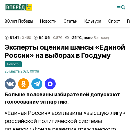
80 лет Победы
Новости
Статьи
Культура
Спорт
Г
81.41
94.06
+
25
°С,
ясно
+0.48
$
+0.87
€
Белгород
Эксперты оценили шансы «Единой
России» на выборах в Госдуму
Новость
25 марта 2021, 09:08
Больше половины избирателей допускают
голосование за партию.
«Единая Россия» возглавила «высшую лигу»
российской политической системы
по версии Фонда развития гражданского