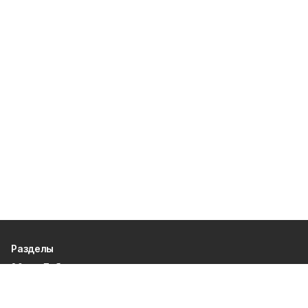
Разделы
80 лет Победы
Новости
Статьи