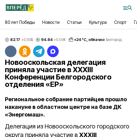
80 лет Победы
Новости
Статьи
Культура
Спорт
Г
82.17
94.84
+
24
°С,
облачно
+0.00
$
+0.00
€
Белгород
Новооскольская делегация
приняла участие в ХХXIII
Конференции Белгородского
отделения «ЕР»
Региональное собрание партийцев прошло
накануне в областном центре на базе ДК
«Энергомаш».
Делегация из Новооскольского городского
округа приняла участие в
ХХXIII