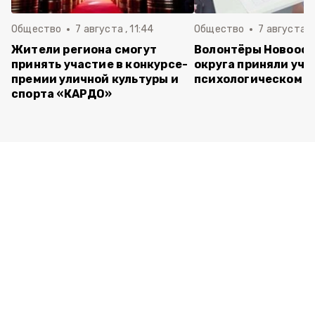
Общество
7 августа , 11:44
Общество
7 августа , 
Жители региона смогут
Волонтёры Новооск
принять участие в конкурсе-
округа приняли уча
премии уличной культуры и
психологическом т
спорта «КАРДО»