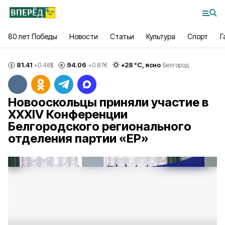
80 лет Победы
Новости
Статьи
Культура
Спорт
Г
81.41
94.06
+
28
°С,
ясно
+0.48
$
+0.87
€
Белгород
Новооскольцы приняли участие в
XXXIV Конференции
Белгородского регионального
отделения партии «ЕР»