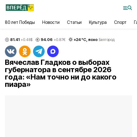
80 лет Победы
Новости
Статьи
Культура
Спорт
Г
81.41
94.06
+
24
°С,
ясно
+0.48
$
+0.87
€
Белгород
Вячеслав Гладков о выборах
губернатора в сентябре 2026
года: «Нам точно ни до какого
пиара»