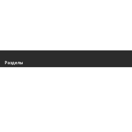
Разделы
80 лет Победы
Новости
Статьи
Культура
Спорт
Газета
Происшествия
Муниципальный вестник