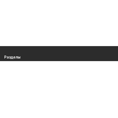
Разделы
80 лет Победы
Новости
Статьи
Культура
Спорт
Газета
Происшествия
Муниципальный вестник