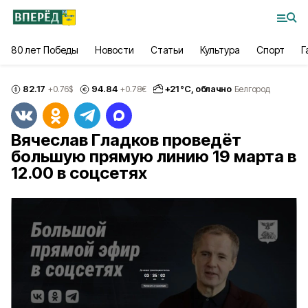
80 лет Победы
Новости
Статьи
Культура
Спорт
Г
82.17
94.84
+
21
°С,
облачно
+0.76
$
+0.78
€
Белгород
Вячеслав Гладков проведёт
большую прямую линию 19 марта в
12.00 в соцсетях