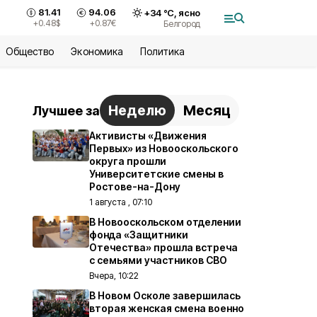
81.41
94.06
+
34
°С,
ясно
+0.48
$
+0.87
€
Белгород
Общество
Экономика
Политика
Неделю
Месяц
Лучшее за
Активисты «Движения
Первых» из Новооскольского
округа прошли
Университетские смены в
Ростове-на-Дону
1 августа , 07:10
В Новооскольском отделении
фонда «Защитники
Отечества» прошла встреча
с семьями участников СВО
Вчера, 10:22
В Новом Осколе завершилась
вторая женская смена военно