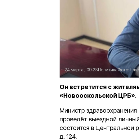
24 марта , 09:28
Политика
Фото:
t.me
Он встретится с жителя
«Новооскольской ЦРБ».
Министр здравоохранения
проведёт выездной личный
состоится в Центральной р
д. 124.