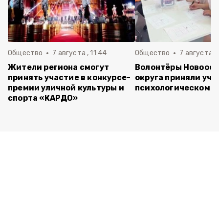
Общество
7 августа , 11:44
Общество
7 августа , 
Жители региона смогут
Волонтёры Новооск
принять участие в конкурсе-
округа приняли уча
премии уличной культуры и
психологическом т
спорта «КАРДО»