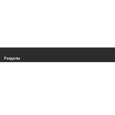
Разделы
80 лет Победы
Новости
Статьи
Культура
Спорт
Газета
Происшествия
Муниципальный вестник