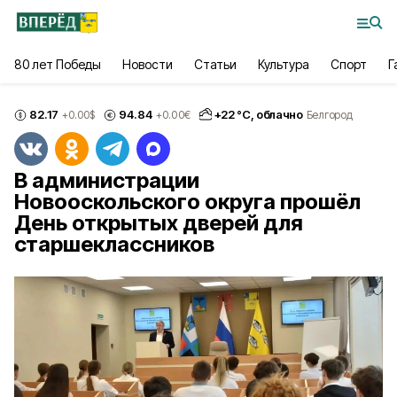
80 лет Победы
Новости
Статьи
Культура
Спорт
Г
82.17
94.84
+
22
°С,
облачно
+0.00
$
+0.00
€
Белгород
В администрации
Новооскольского округа прошёл
День открытых дверей для
старшеклассников