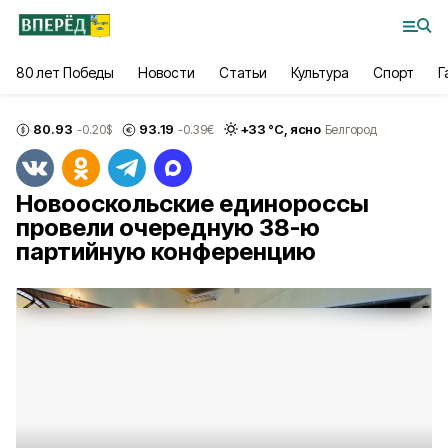
80 лет Победы
Новости
Статьи
Культура
Спорт
Г
80.93
93.19
+
33
°С,
ясно
-0.20
$
-0.39
€
Белгород
Новооскольские единороссы
провели очередную 38-ю
партийную конференцию