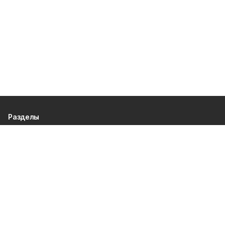
Разделы
80 лет Победы
Новости
Статьи
Культура
Спорт
Газета
Происшествия