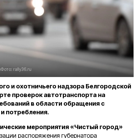
я
Фото:
rally36.ru
ого и охотничьего надзора Белгородской
рте проверок автотранспорта на
ебований в области обращения с
и потребления.
тические мероприятия «Чистый город»
изации распоряжения губернатора