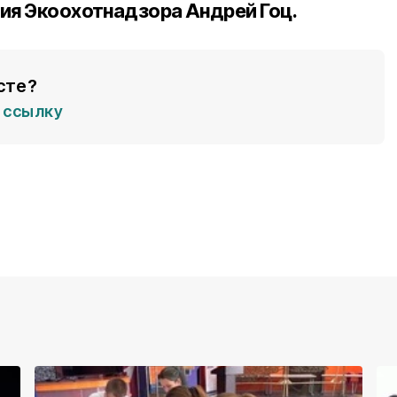
ия Экоохотнадзора Андрей Гоц.
сте?
ссылку