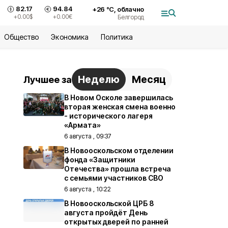
82.17
94.84
+
26
°С,
облачно
+0.00
$
+0.00
€
Белгород
Общество
Экономика
Политика
Неделю
Месяц
Лучшее за
В Новом Осколе завершилась
вторая женская смена военно
- исторического лагеря
«Армата»
6 августа , 09:37
В Новооскольском отделении
фонда «Защитники
Отечества» прошла встреча
с семьями участников СВО
6 августа , 10:22
В Новооскольской ЦРБ 8
августа пройдёт День
открытых дверей по ранней