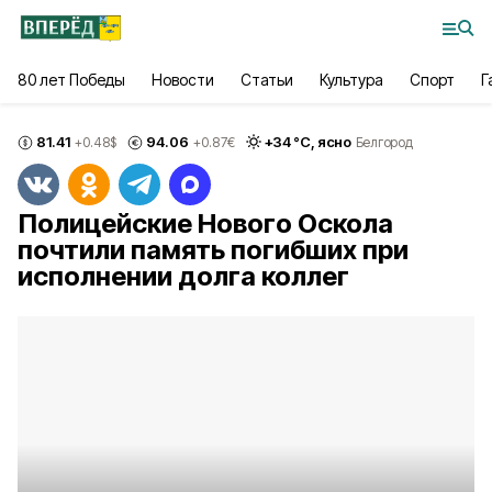
80 лет Победы
Новости
Статьи
Культура
Спорт
Г
81.41
94.06
+
34
°С,
ясно
+0.48
$
+0.87
€
Белгород
Полицейские Нового Оскола
почтили память погибших при
исполнении долга коллег