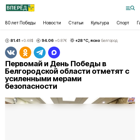
80 лет Победы
Новости
Статьи
Культура
Спорт
Г
81.41
94.06
+
28
°С,
ясно
+0.48
$
+0.87
€
Белгород
Первомай и День Победы в
Белгородской области отметят с
усиленными мерами
безопасности