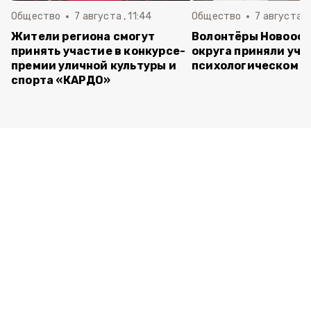
Общество
7 августа , 11:44
Общество
7 августа , 
Жители региона смогут
Волонтёры Новооск
принять участие в конкурсе-
округа приняли уча
премии уличной культуры и
психологическом т
спорта «КАРДО»