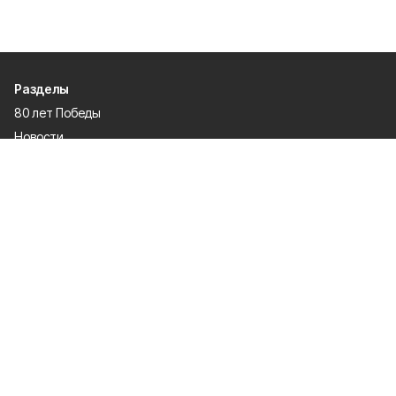
Разделы
80 лет Победы
Новости
Статьи
Культура
Спорт
Газета
Происшествия
Муниципальный вестник
Общество
Экономика
Политика