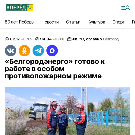
80 лет Победы
Новости
Статьи
Культура
Спорт
Г
82.17
94.84
+
19
°С,
облачно
+0.76
$
+0.78
€
Белгород
«Белгородэнерго» готово к
работе в особом
противопожарном режиме