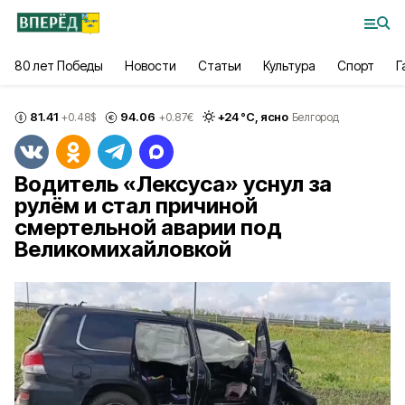
80 лет Победы
Новости
Статьи
Культура
Спорт
Г
81.41
94.06
+
24
°С,
ясно
+0.48
$
+0.87
€
Белгород
Водитель «Лексуса» уснул за
рулём и стал причиной
смертельной аварии под
Великомихайловкой