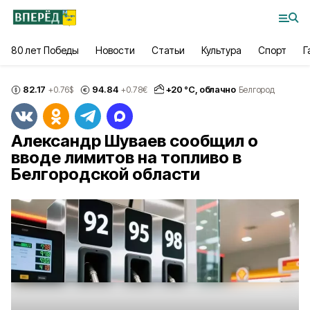
80 лет Победы
Новости
Статьи
Культура
Спорт
Г
82.17
94.84
+
20
°С,
облачно
+0.76
$
+0.78
€
Белгород
Александр Шуваев сообщил о
вводе лимитов на топливо в
Белгородской области