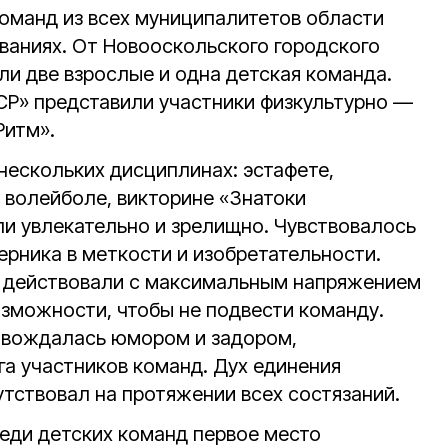
команд из всех муниципалитетов области
ованиях. От Новооскольского городского
али две взрослые и одна детская команда.
Р» представили участники физкультурно —
Ритм».
нескольких дисциплинах: эстафете,
, волейболе, викторине «Знатоки
ли увлекательно и зрелищно. Чувствовалось
ерника в меткости и изобретательности.
и действовали с максимальным напряжением
озможности, чтобы не подвести команду.
ровождалась юмором и задором,
а участников команд. Дух единения
утствовал на протяжении всех состязаний.
реди детских команд первое место