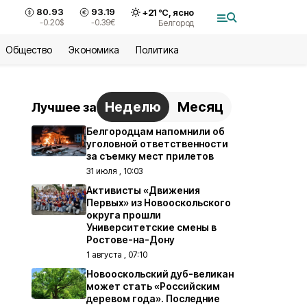
80.93
93.19
+
21
°С,
ясно
-0.20
$
-0.39
€
Белгород
Общество
Экономика
Политика
Неделю
Месяц
Лучшее за
Белгородцам напомнили об
уголовной ответственности
за съемку мест прилетов
31 июля , 10:03
Активисты «Движения
Первых» из Новооскольского
округа прошли
Университетские смены в
Ростове-на-Дону
1 августа , 07:10
Новооскольский дуб-великан
может стать «Российским
деревом года». Последние