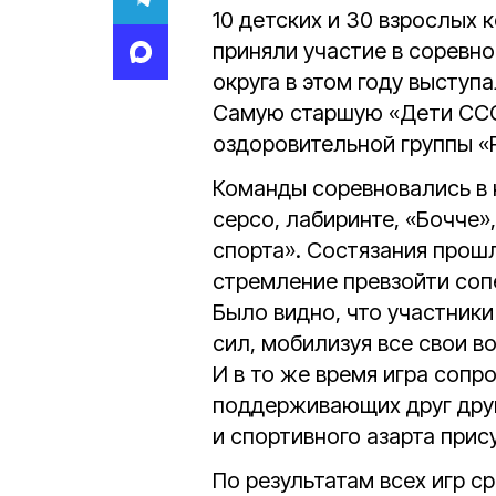
10 детских и 30 взрослых 
приняли участие в соревн
округа в этом году выступ
Самую старшую «Дети ССС
оздоровительной группы «
Команды соревновались в 
серсо, лабиринте, «Бочче»
спорта». Состязания прош
стремление превзойти соп
Было видно, что участник
сил, мобилизуя все свои в
И в то же время игра соп
поддерживающих друг друг
и спортивного азарта прис
По результатам всех игр с