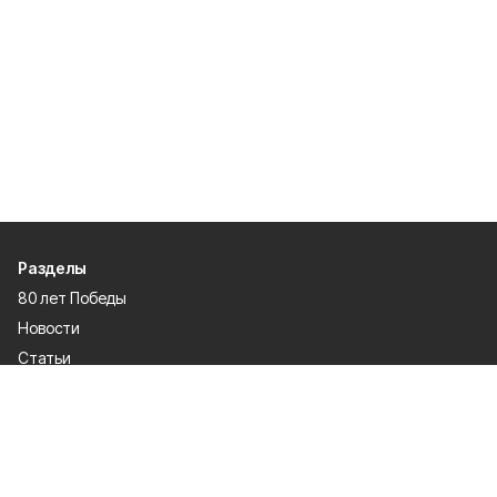
Разделы
80 лет Победы
Новости
Статьи
Культура
Спорт
Газета
Происшествия