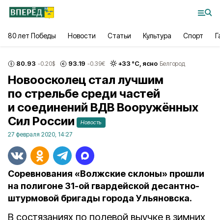
80 лет Победы
Новости
Статьи
Культура
Спорт
Г
80.93
93.19
+
33
°С,
ясно
-0.20
$
-0.39
€
Белгород
Новоосколец стал лучшим
по стрельбе среди частей
и соединений ВДВ Вооружённых
Сил России
Новость
27 февраля 2020, 14:27
Соревнования «Волжские склоны» прошли
на полигоне 31-ой гвардейской десантно-
штурмовой бригады города Ульяновска.
В состязаниях по полевой выучке в зимних