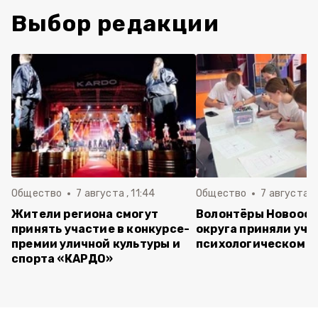
Выбор редакции
Общество
7 августа , 11:44
Общество
7 августа , 
Жители региона смогут
Волонтёры Новооск
принять участие в конкурсе-
округа приняли уча
премии уличной культуры и
психологическом т
спорта «КАРДО»