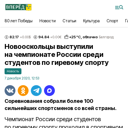
80 лет Победы
Новости
Статьи
Культура
Спорт
Г
82.17
94.84
+
25
°С,
облачно
+0.00
$
+0.00
€
Белгород
Новооскольцы выступили
на чемпионате России среди
студентов по гиревому спорту
Новость
7 декабря 2020, 12:53
Соревнования собрали более 100
сильнейших спортсменов со всей страны.
Чемпионат России среди студентов
по гиревому спорту проходил в спортивном