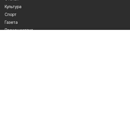
Культура
Спорт
Газета
Происшествия
Муниципальный вестник
Общество
Экономика
Политика
О проекте
Об издании
Правила использования
Рекламодатели
Политика конфиденциальности
Мы в соцсетях