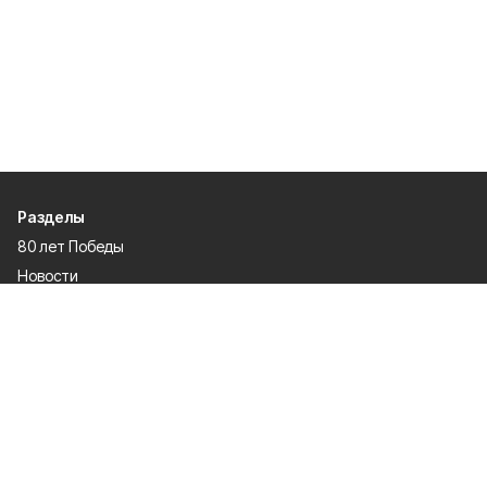
Разделы
80 лет Победы
Новости
Статьи
Культура
Спорт
Газета
Происшествия
Муниципальный вестник
Общество