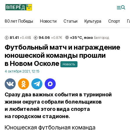
80 лет Победы
Новости
Статьи
Культура
Спорт
Г
81.41
94.06
+
35
°С,
ясно
+0.48
$
+0.87
€
Белгород
Футбольный матч и награждение
юношеской команды прошли
в Новом Осколе
Новость
4 октября 2021, 12:15
Сразу два важных события в турнирной
жизни округа собрали болельщиков
и любителей этого вида спорта
на городском стадионе.
Юношеская футбольная команда