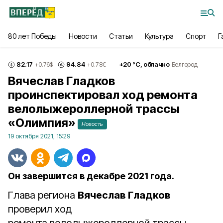
80 лет Победы
Новости
Статьи
Культура
Спорт
Г
82.17
94.84
+
20
°С,
облачно
+0.76
$
+0.78
€
Белгород
Вячеслав Гладков
проинспектировал ход ремонта
велолыжероллерной трассы
«Олимпия»
Новость
19 октября 2021, 15:29
Он завершится в декабре 2021 года.
Глава региона
Вячеслав Гладков
проверил ход