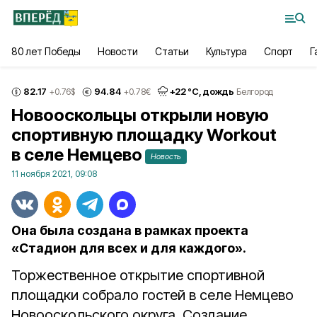
80 лет Победы
Новости
Статьи
Культура
Спорт
Г
82.17
94.84
+
22
°С,
дождь
+0.76
$
+0.78
€
Белгород
Новооскольцы открыли новую
спортивную площадку Workout
в селе Немцево
Новость
11 ноября 2021, 09:08
Она была создана в рамках проекта
«Стадион для всех и для каждого».
Торжественное открытие спортивной
площадки собрало гостей в селе Немцево
Новооскольского округа. Создание