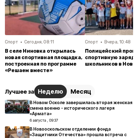
Спорт
Сегодня, 08:11
Спорт
Вчера, 10:48
В селе Ниновка открылась
Полицейский пров
новая спортивная площадка,
спортивную зарядк
построенная по программе
школьников в Ново
«Решаем вместе»
Неделю
Месяц
Лучшее за
В Новом Осколе завершилась вторая женская
смена военно - исторического лагеря
«Армата»
6 августа , 09:37
В Новооскольском отделении фонда
«Защитники Отечества» прошла встреча с