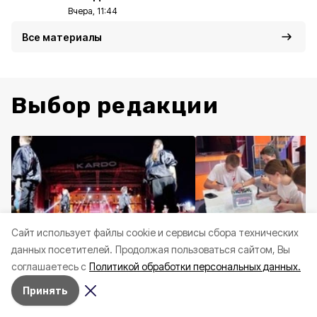
Вчера, 11:44
Все материалы
Выбор редакции
Cайт использует файлы cookie и сервисы сбора технических
данных посетителей.
Продолжая пользоваться сайтом, Вы
соглашаетесь с
Политикой обработки персональных данных.
Общество
Вчера, 11:44
Общество
Вчера, 10:5
Принять
Жители региона смогут
Волонтёры Новооск
принять участие в конкурсе-
округа приняли уча