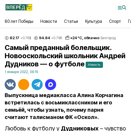
80 лет Победы
Новости
Статьи
Культура
Спорт
Г
82.17
94.84
+
24
°С,
облачно
+0.76
$
+0.78
€
Белгород
Самый преданный болельщик.
Новооскольский школьник Андрей
Дудников — о футболе
Новость
1 января 2022, 09:15
Выпускница медиакласса Алина Корчагина
встретилась с восьмиклассником и его
семьёй, чтобы узнать, почему парня
считают талисманом ФК «Оскол».
Любовь к футболу у
Дудниковых
– чувство