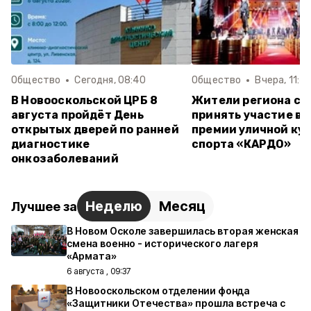
Общество
Сегодня, 08:40
Общество
Вчера, 11:4
В Новооскольской ЦРБ 8
Жители региона см
августа пройдёт День
принять участие в 
открытых дверей по ранней
премии уличной кул
диагностике
спорта «КАРДО»
онкозаболеваний
Неделю
Месяц
Лучшее за
В Новом Осколе завершилась вторая женская
смена военно - исторического лагеря
«Армата»
6 августа , 09:37
В Новооскольском отделении фонда
«Защитники Отечества» прошла встреча с