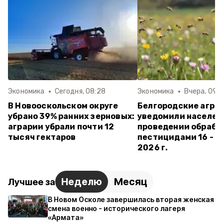
Экономика
Сегодня, 08:28
Экономика
Вчера, 09:
В Новооскольском округе
Белгородские агра
убрано 39% ранних зерновых:
уведомили населен
аграрии убрали почти 12
проведении обрабо
тысяч гектаров
пестицидами 16 - 3
2026 г.
Неделю
Месяц
Лучшее за
В Новом Осколе завершилась вторая женская
смена военно - исторического лагеря
«Армата»