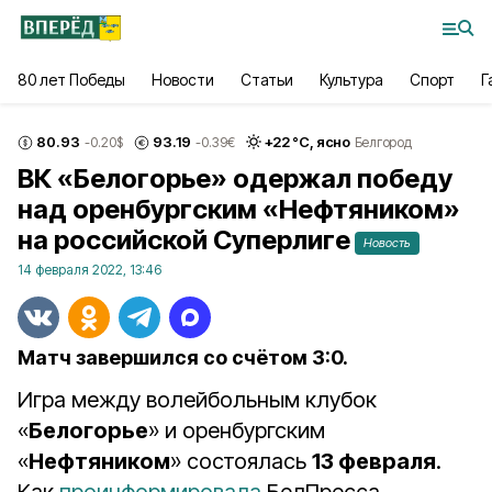
80 лет Победы
Новости
Статьи
Культура
Спорт
Г
80.93
93.19
+
22
°С,
ясно
-0.20
$
-0.39
€
Белгород
ВК «Белогорье» одержал победу
над оренбургским «Нефтяником»
на российской Суперлиге
Новость
14 февраля 2022, 13:46
Матч завершился со счётом 3:0.
Игра между волейбольным клубок
«
Белогорье
» и оренбургским
«
Нефтяником
» состоялась
13 февраля
.