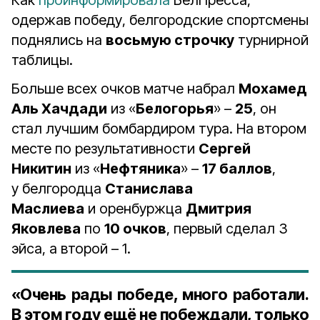
Как
проинформировала
БелПресса,
одержав победу, белгородские спортсмены
поднялись на
восьмую строчку
турнирной
таблицы.
Больше всех очков матче набрал
Мохамед
Аль Хачдади
из «
Белогорья
» –
25
, он
стал лучшим бомбардиром тура. На втором
месте по результативности
Сергей
Никитин
из «
Нефтяника
» –
17 баллов
,
у белгородца
Станислава
Маслиева
и оренбуржца
Дмитрия
Яковлева
по
10 очков
, первый сделал 3
эйса, а второй – 1.
«Очень рады победе, много работали.
В этом году ещё не побеждали, только