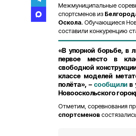
Межмуниципальные соревн
спортсменов из
Белгорода
Оскола
. Обучающиеся Но
составили конкуренцию с
«В упорной борьбе, в 
первое место в кла
свободной конструкции
классе моделей метат
полёта», –
сообщили
в 
Новооскольского горок
Отметим, соревнования п
спортсменов
состязались