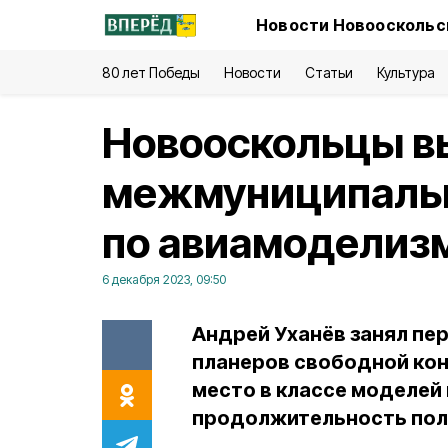
Новости Новооскольск
80 лет Победы
Новости
Статьи
Культура
Новооскольцы в
межмуниципальн
по авиамоделиз
6 декабря 2023, 09:50
Андрей Уханёв занял пе
планеров свободной кон
место в классе моделей
продолжительность пол