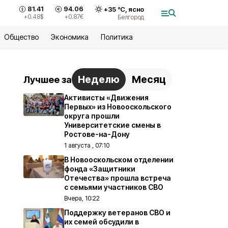
81.41
94.06
+
35
°С,
ясно
+0.48
$
+0.87
€
Белгород
Общество
Экономика
Политика
Неделю
Месяц
Лучшее за
Активисты «Движения
Первых» из Новооскольского
округа прошли
Университетские смены в
Ростове-на-Дону
1 августа , 07:10
В Новооскольском отделении
фонда «Защитники
Отечества» прошла встреча
с семьями участников СВО
Вчера, 10:22
Поддержку ветеранов СВО и
их семей обсудили в