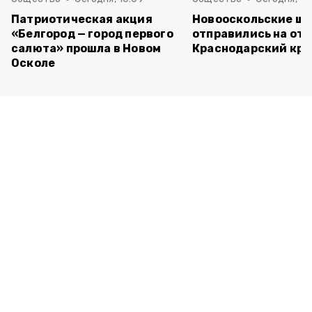
Патриотическая акция
Новооскольские ш
«Белгород — город первого
отправились на отд
салюта» прошла в Новом
Краснодарский кра
Осколе