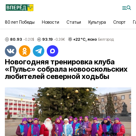
80 лет Победы
Новости
Статьи
Культура
Спорт
Г
80.93
93.19
+
22
°С,
ясно
-0.20
$
-0.39
€
Белгород
Новогодняя тренировка клуба
«Пульс» собрала новооскольских
любителей северной ходьбы