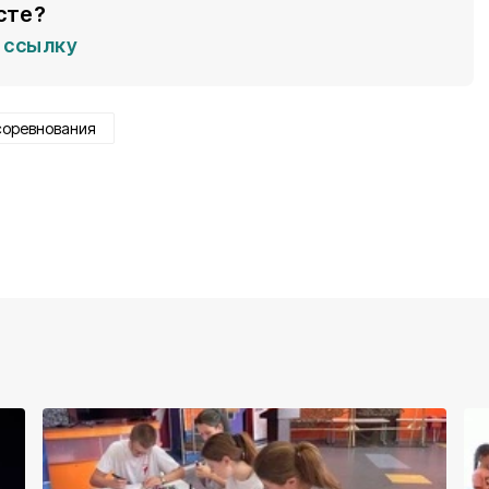
сте?
ссылку
соревнования