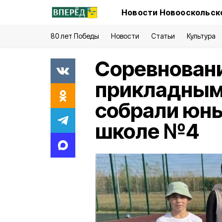
Новости Новооскольско
80 лет Победы
Новости
Статьи
Культура
Соревновани
прикладным
собрали юны
школе №4