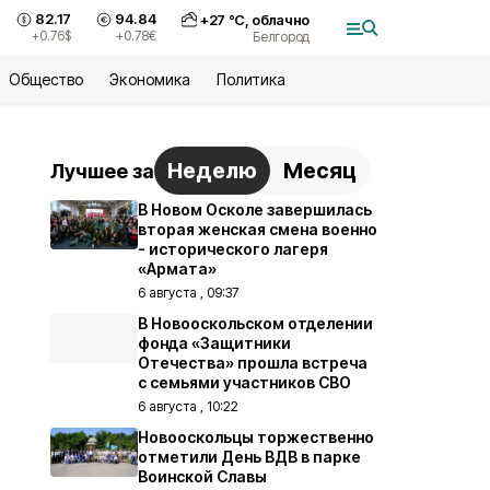
82.17
94.84
+
27
°С,
облачно
+0.76
$
+0.78
€
Белгород
Общество
Экономика
Политика
Неделю
Месяц
Лучшее за
В Новом Осколе завершилась
вторая женская смена военно
- исторического лагеря
«Армата»
6 августа , 09:37
В Новооскольском отделении
фонда «Защитники
Отечества» прошла встреча
с семьями участников СВО
6 августа , 10:22
Новооскольцы торжественно
отметили День ВДВ в парке
Воинской Славы