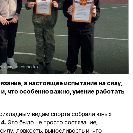
vk.com/uo.edunoskol
язание, а настоящее испытание на силу,
и, что особенно важно, умение работать
прикладным видам спорта собрали юных
4.
Это было не просто состязание,
силу, ловкость, выносливость и, что