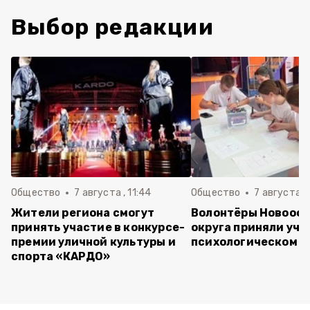
Выбор редакции
Общество
7 августа , 11:44
Общество
7 августа , 
Жители региона смогут
Волонтёры Новооск
принять участие в конкурсе-
округа приняли уча
премии уличной культуры и
психологическом т
спорта «КАРДО»