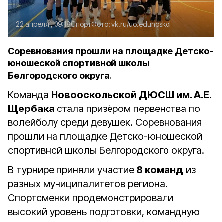
22 апреля , 09:18
Спорт
Фото:
vk.ru/uo.edunoskol
Соревнования прошли на площадке Детско-
юношеской спортивной школы
Белгородского округа.
Команда
Новооскольской ДЮСШ им. А.Е.
Щербака
стала призёром первенства по
волейболу среди девушек. Соревнования
прошли на площадке Детско-юношеской
спортивной школы Белгородского округа.
В турнире приняли участие
8 команд
из
разных муниципалитетов региона.
Спортсменки продемонстрировали
высокий уровень подготовки, командную