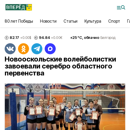
80 лет Победы
Новости
Статьи
Культура
Спорт
Г
82.17
94.84
+
25
°С,
облачно
+0.00
$
+0.00
€
Белгород
Новооскольские волейболистки
завоевали серебро областного
первенства