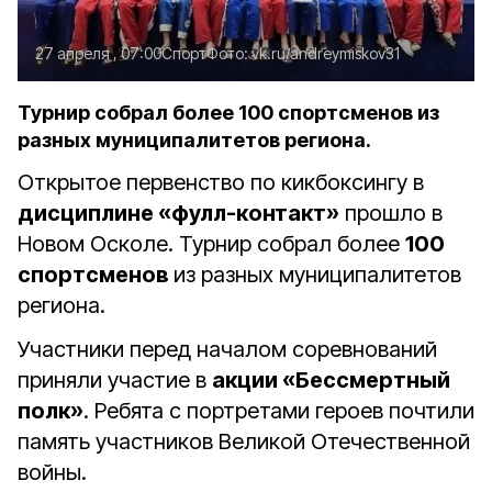
27 апреля , 07:00
Спорт
Фото:
vk.ru/andreymiskov31
Турнир собрал более 100 спортсменов из
разных муниципалитетов региона.
Открытое первенство по кикбоксингу в
дисциплине «фулл-контакт»
прошло в
Новом Осколе. Турнир собрал более
100
спортсменов
из разных муниципалитетов
региона.
Участники перед началом соревнований
приняли участие в
акции «Бессмертный
полк»
. Ребята с портретами героев почтили
память участников Великой Отечественной
войны.