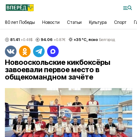
80 лет Победы
Новости
Статьи
Культура
Спорт
Г
81.41
94.06
+
35
°С,
ясно
+0.48
$
+0.87
€
Белгород
Новооскольские кикбоксёры
завоевали первое место в
общекомандном зачёте