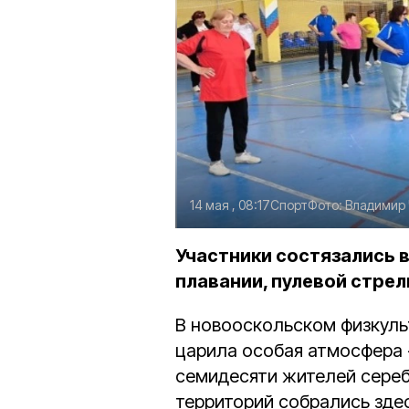
14 мая , 08:17
Спорт
Фото:
Владимир
Участники состязались в
плавании, пулевой стрел
В новооскольском физкуль
царила особая атмосфера -
семидесяти жителей серебр
территорий собрались зде