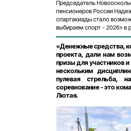
Председатель Новоосколь
пенсионеров России Надеж
спартакиады стало возмо
выбираем спорт - 2026» в
«Денежные средства, к
проекта, дали нам воз
призы для участников и
нескольким дисциплина
пулевая стрельба, н
соревнование - это ком
Лютая.