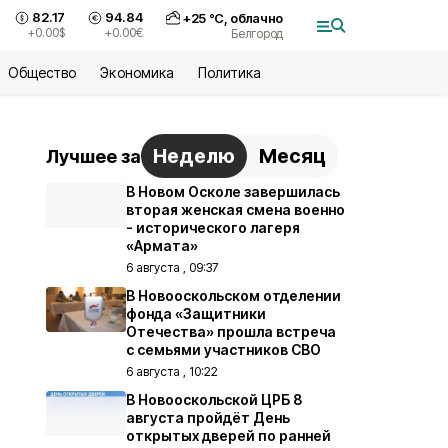
82.17
94.84
+
25
°С,
облачно
+0.00
$
+0.00
€
Белгород
Общество
Экономика
Политика
Неделю
Месяц
Лучшее за
В Новом Осколе завершилась
вторая женская смена военно
- исторического лагеря
«Армата»
6 августа , 09:37
В Новооскольском отделении
фонда «Защитники
Отечества» прошла встреча
с семьями участников СВО
6 августа , 10:22
В Новооскольской ЦРБ 8
августа пройдёт День
открытых дверей по ранней