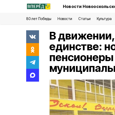
Новости Новооскольско
80 лет Победы
Новости
Статьи
Культура
В движении, 
единстве: н
пенсионеры
муниципаль