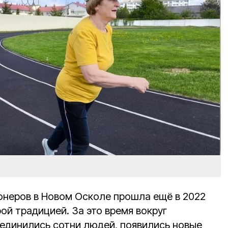
онеров в Новом Осколе прошла ещё в 2022
рой традицией. За это время вокруг
единились сотни людей, появились новые