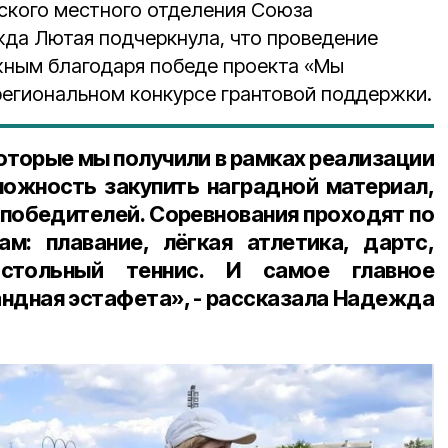
ского местного отделения Союза
да Лютая подчеркнула, что проведение
жным благодаря победе проекта «Мы
 региональном конкурсе грантовой поддержки.
оторые мы получили в рамках реализации
можность закупить наградной материал,
 победителей. Соревнования проходят по
м: плавание, лёгкая атлетика, дартс,
астольный теннис. И самое главное
андная эстафета», - рассказала Надежда