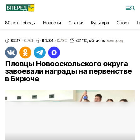
80 лет Победы
Новости
Статьи
Культура
Спорт
Г
82.17
94.84
+
21
°С,
облачно
+0.76
$
+0.78
€
Белгород
Пловцы Новооскольского округа
завоевали награды на первенстве
в Бирюче