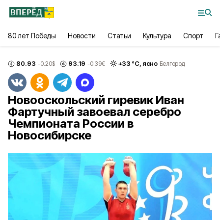
80 лет Победы
Новости
Статьи
Культура
Спорт
Г
80.93
93.19
+
33
°С,
ясно
-0.20
$
-0.39
€
Белгород
Новооскольский гиревик Иван
Фартучный завоевал серебро
Чемпионата России в
Новосибирске