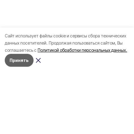
Cайт использует файлы cookie и сервисы сбора технических
данных посетителей.
Продолжая пользоваться сайтом, Вы
Разделы
соглашаетесь с
Политикой обработки персональных данных.
80 лет Победы
Принять
Новости
Статьи
Культура
Спорт
Газета
Происшествия
Муниципальный вестник
Общество
Экономика