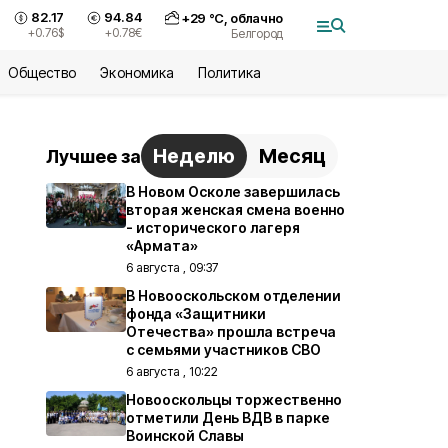
82.17
94.84
+
29
°С,
облачно
+0.76
$
+0.78
€
Белгород
Общество
Экономика
Политика
Неделю
Месяц
Лучшее за
В Новом Осколе завершилась
вторая женская смена военно
- исторического лагеря
«Армата»
6 августа , 09:37
В Новооскольском отделении
фонда «Защитники
Отечества» прошла встреча
с семьями участников СВО
6 августа , 10:22
Новооскольцы торжественно
отметили День ВДВ в парке
Воинской Славы