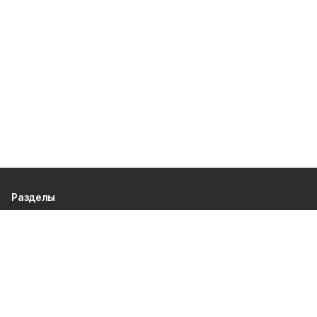
Разделы
80 лет Победы
Новости
Статьи
Культура
Спорт
Газета