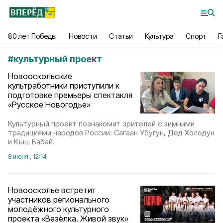
80 лет Победы
Новости
Статьи
Культура
Спорт
Г
#
культурный проект
Новооскольские
культработники приступили к
подготовке премьеры спектакля
«Русское Новогодье»
Культурный проект познакомит зрителей с зимними
традициями народов России: Сагаан Убугун, Дед Холодун
и Кыш Бабай.
8 июня , 12:14
Новоосколье встретит
участников регионального
молодёжного культурного
проекта «Везёлка. Живой звук»