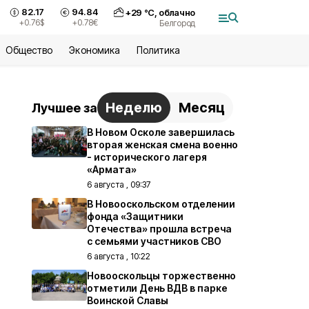
82.17
94.84
+
29
°С,
облачно
+0.76
$
+0.78
€
Белгород
Общество
Экономика
Политика
Неделю
Месяц
Лучшее за
В Новом Осколе завершилась
вторая женская смена военно
- исторического лагеря
«Армата»
6 августа , 09:37
В Новооскольском отделении
фонда «Защитники
Отечества» прошла встреча
с семьями участников СВО
6 августа , 10:22
Новооскольцы торжественно
отметили День ВДВ в парке
Воинской Славы