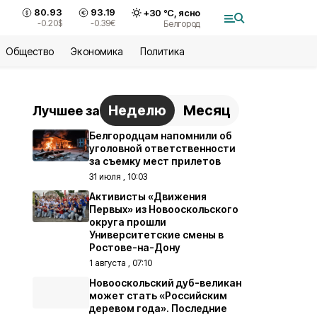
80.93
93.19
+
30
°С,
ясно
-0.20
$
-0.39
€
Белгород
Общество
Экономика
Политика
Неделю
Месяц
Лучшее за
Белгородцам напомнили об
уголовной ответственности
за съемку мест прилетов
31 июля , 10:03
Активисты «Движения
Первых» из Новооскольского
округа прошли
Университетские смены в
Ростове-на-Дону
1 августа , 07:10
Новооскольский дуб-великан
может стать «Российским
деревом года». Последние