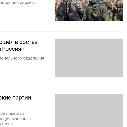
весенней сессии.
ошёл в состав
я Россия»
ионального отделения
ские партии
дей поможет
зация массовых
оцесса.