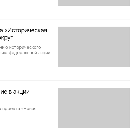
а «Историческая
округ
ению исторического
ению федеральной акции
ие в акции
о проекта «Новая