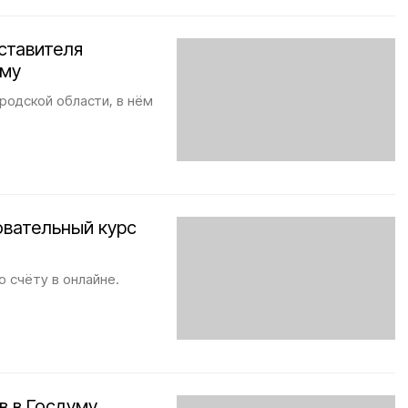
ставителя
уму
родской области, в нём
овательный курс
о счëту в онлайне.
в в Госдуму