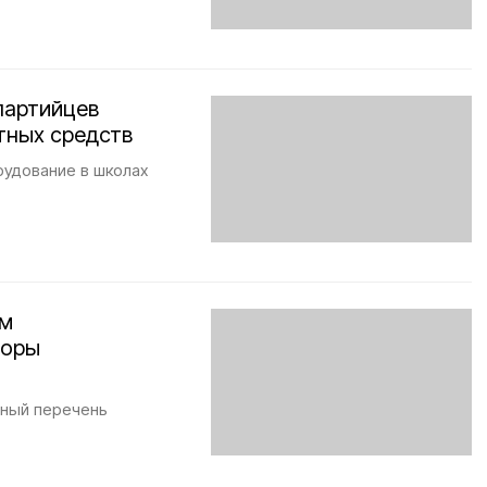
партийцев
тных средств
рудование в школах
ам
боры
ьный перечень