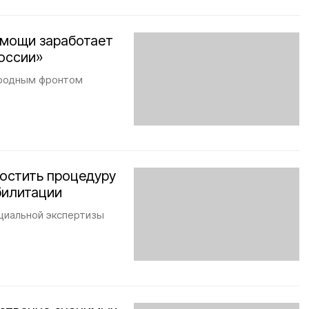
омощи заработает
оссии»
ародным фронтом
остить процедуру
билитации
циальной экспертизы