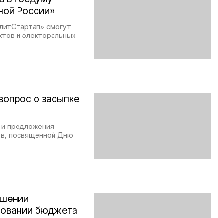
ной России»
олитСтартап» смогут
ктов и электоральных
вопрос о засыпке
 и предложения
ов, посвященной Дню
чшении
ровании бюджета