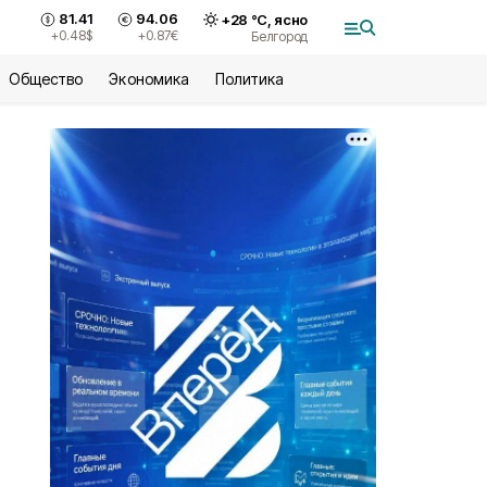
81.41
94.06
+
28
°С,
ясно
+0.48
$
+0.87
€
Белгород
Общество
Экономика
Политика