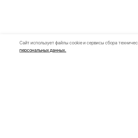
Cайт использует файлы cookie и сервисы сбора техничес
персональных данных.
Разделы
О прое
80 лет Победы
Об изда
Новости
Правила
Статьи
Рекламо
Культура
Политик
Спорт
Газета
Происшествия