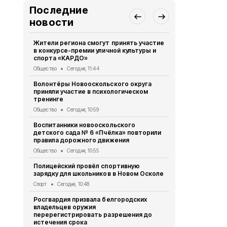
Последние
новости
Жители региона смогут принять участие
Заключение
в конкурсе-премии уличной культуры и
слушаний от
спорта «КАРДО»
Муниципальный в
Общество
Сегодня, 11:44
Постановле
Волонтёры Новооскольского округа
Новоосколь
приняли участие в психологическом
августа 202
тренинге
Муниципальный в
Общество
Сегодня, 10:59
Белгородск
Воспитанники новооскольского
население 
детского сада № 6 «Пчёлка» повторили
пестицидами
правила дорожного движения
Экономика
Се
Общество
Сегодня, 10:55
В Новооско
Полицейский провёл спортивную
«Защитники
зарядку для школьников в Новом Осколе
встреча с 
Спорт
Сегодня, 10:48
Общество
Вч
Росгвардия призвала белгородских
Александр 
владельцев оружия
России Евг
перерегистрировать разрешения до
Белгородск
истечения срока
Общество
Вч