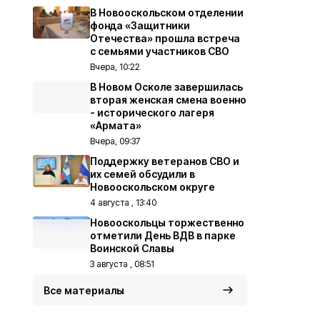
В Новооскольском отделении
фонда «Защитники
Отечества» прошла встреча
с семьями участников СВО
Вчера, 10:22
В Новом Осколе завершилась
вторая женская смена военно
- исторического лагеря
«Армата»
Вчера, 09:37
Поддержку ветеранов СВО и
их семей обсудили в
Новооскольском округе
4 августа , 13:40
Новооскольцы торжественно
отметили День ВДВ в парке
Воинской Славы
3 августа , 08:51
Все материалы